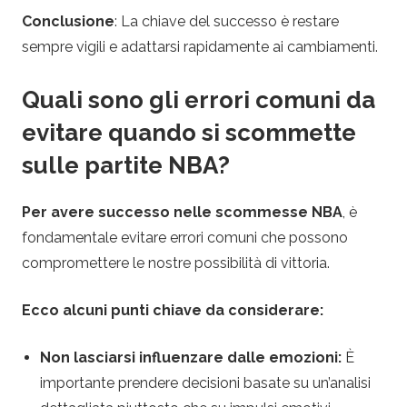
Conclusione
: La chiave del successo è restare
sempre vigili e adattarsi rapidamente ai cambiamenti.
Quali sono gli errori comuni da
evitare quando si scommette
sulle partite NBA?
Per avere successo nelle scommesse NBA
, è
fondamentale evitare errori comuni che possono
compromettere le nostre possibilità di vittoria.
Ecco alcuni punti chiave da considerare:
Non lasciarsi influenzare dalle emozioni:
È
importante prendere decisioni basate su un’analisi