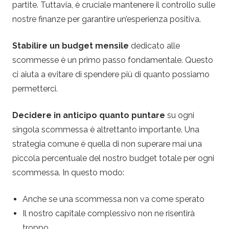
partite. Tuttavia, è cruciale mantenere il controllo sulle
nostre finanze per garantire un’esperienza positiva.
Stabilire un budget mensile
dedicato alle
scommesse è un primo passo fondamentale. Questo
ci aiuta a evitare di spendere più di quanto possiamo
permetterci.
Decidere in anticipo quanto puntare
su ogni
singola scommessa è altrettanto importante. Una
strategia comune è quella di non superare mai una
piccola percentuale del nostro budget totale per ogni
scommessa. In questo modo:
Anche se una scommessa non va come sperato
Il nostro capitale complessivo non ne risentirà
troppo