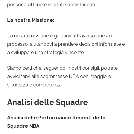
s
possono ottenere risultati soddisfacenti.
c
La nostra Missione:
o
La nostra missione è guidarvi attraverso questo
processo, aiutandovi a prendere decisioni informate e
m
a sviluppare una strategia vincente.
m
Siamo certi che, seguendo i nostri consigli, potrete
e
avvicinarvi alle scommesse NBA con maggiore
sicurezza e competenza.
s
Analisi delle Squadre
s
Analisi delle Performance Recenti delle
e
Squadre NBA