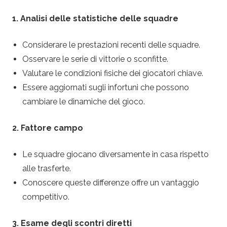
1. Analisi delle statistiche delle squadre
Considerare le prestazioni recenti delle squadre.
Osservare le serie di vittorie o sconfitte.
Valutare le condizioni fisiche dei giocatori chiave.
Essere aggiornati sugli infortuni che possono
cambiare le dinamiche del gioco.
2. Fattore campo
Le squadre giocano diversamente in casa rispetto
alle trasferte.
Conoscere queste differenze offre un vantaggio
competitivo.
3. Esame degli scontri diretti