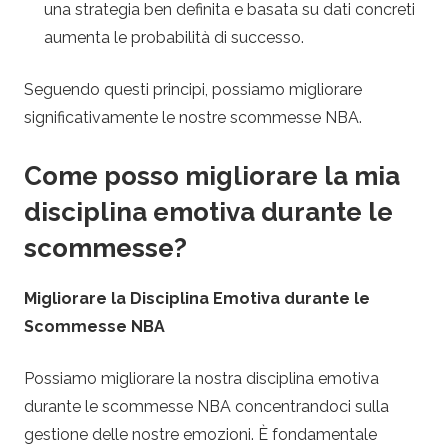
una strategia ben definita e basata su dati concreti
aumenta le probabilità di successo.
Seguendo questi principi, possiamo migliorare
significativamente le nostre scommesse NBA.
Come posso migliorare la mia
disciplina emotiva durante le
scommesse?
Migliorare la Disciplina Emotiva durante le
Scommesse NBA
Possiamo migliorare la nostra disciplina emotiva
durante le scommesse NBA concentrandoci sulla
gestione delle nostre emozioni. È fondamentale