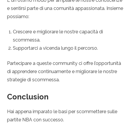
È un ottimo modo per ampliare le nostre conoscenze
e sentirsi parte di una comunità appassionata. Insieme
possiamo:
Crescere e migliorare le nostre capacità di
scommessa.
Supportarci a vicenda lungo il percorso.
Partecipare a queste community ci offre l’opportunità
di apprendere continuamente e migliorare le nostre
strategie di scommessa.
Conclusion
Hai appena imparato le basi per scommettere sulle
partite NBA con successo.