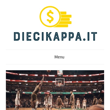
Skip
to
content
D
Menu
i
e
c
i