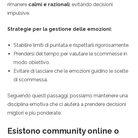
rimanere
calmi e razionali
, evitando decisioni
impulsive.
Strategie per la gestione delle emozioni:
Stabilire limiti di puntata e rispettarli rigorosamente.
Prendersi del tempo per valutare le scommesse in
modo obiettivo.
Evitare di lasciare che le emozioni guidino le scelte
di scommessa.
Seguendo questi passaggi, possiamo mantenere una
disciplina emotiva che ci aiuterà a prendere decisioni
migliori e più ponderate.
Esistono community online o