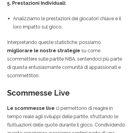
5. Prestazioni Individuali:
Analizziamo le prestazioni dei giocatori chiave e il
loro impatto sul gioco.
Interpretando queste statistiche, possiamo
migliorare le nostre strategie
su come
scommettere sulle partite NBA, sentendoci più parte
di questa entusiasmante comunità di appassionati e
scommettitori.
Scommesse Live
Le scommesse live
ci permettono di reagire in
tempo reale agli sviluppi delle partite, sfruttando le
fluttuazioni delle quote durante il gioco. Condividendo