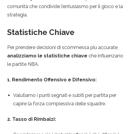
comunità che condivide l’entusiasmo per il gioco e la
strategia.
Statistiche Chiave
Per prendere decisioni di scommessa più accurate,
analizziamo le statistiche chiave
che influenzano
le partite NBA.
1. Rendimento Offensivo e Difensivo:
Valutiamo i punti segnati e subiti per partita per
capire la forza complessiva delle squadre.
2. Tasso di Rimbalzi: