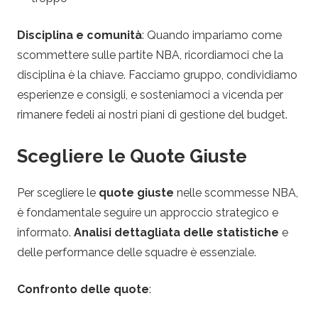
Disciplina e comunità
: Quando impariamo come
scommettere sulle partite NBA, ricordiamoci che la
disciplina è la chiave. Facciamo gruppo, condividiamo
esperienze e consigli, e sosteniamoci a vicenda per
rimanere fedeli ai nostri piani di gestione del budget.
Scegliere le Quote Giuste
Per scegliere le
quote giuste
nelle scommesse NBA,
è fondamentale seguire un approccio strategico e
informato.
Analisi dettagliata delle statistiche
e
delle performance delle squadre è essenziale.
Confronto delle quote
: