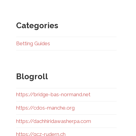
Categories
Betting Guides
Blogroll
https://bridge-bas-normand.net
https://cdos-manche.org
https://dachhiridawasherpa.com
https://gcz-rudern.ch