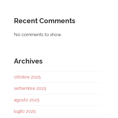
Recent Comments
No comments to show.
Archives
ottobre 2025
settembre 2025
agosto 2025
luglio 2025