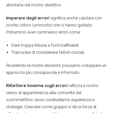
allontana dal nostro obiettivo.
Imparare dagli errori
significa anche valutare con
occhio critico i pronostici che ci hanno guidato.
Potremmo aver commesso errori come:
Dare troppa fiducia a fonti inaffidabili
Trascurare di considerare fattori cruciali
Rivedendo le nostre decisioni, possiamo sviluppare un
approccio più consapevole e informato.
Riflettere insieme sugli errori
rafforza il nostro
senso di appartenenza alla comunità dei
scommettitori, dove condividiamo esperienze e
strategie. Crescere come gruppo ci dà la forza di