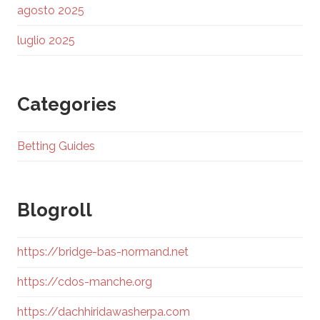
agosto 2025
luglio 2025
Categories
Betting Guides
Blogroll
https://bridge-bas-normand.net
https://cdos-manche.org
https://dachhiridawasherpa.com