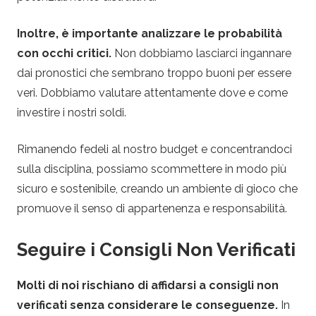
Inoltre, è importante analizzare le probabilità
con occhi critici.
Non dobbiamo lasciarci ingannare
dai pronostici che sembrano troppo buoni per essere
veri. Dobbiamo valutare attentamente dove e come
investire i nostri soldi.
Rimanendo fedeli al nostro budget e concentrandoci
sulla disciplina, possiamo scommettere in modo più
sicuro e sostenibile, creando un ambiente di gioco che
promuove il senso di appartenenza e responsabilità.
Seguire i Consigli Non Verificati
Molti di noi rischiano di affidarsi a consigli non
verificati senza considerare le conseguenze.
In