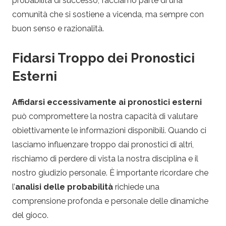
probabilità di successo, facciamo parte di una
comunità che si sostiene a vicenda, ma sempre con
buon senso e razionalità.
Fidarsi Troppo dei Pronostici
Esterni
Affidarsi eccessivamente ai pronostici esterni
può compromettere la nostra capacità di valutare
obiettivamente le informazioni disponibili. Quando ci
lasciamo influenzare troppo dai pronostici di altri,
rischiamo di perdere di vista la nostra disciplina e il
nostro giudizio personale. È importante ricordare che
l’
analisi delle probabilità
richiede una
comprensione profonda e personale delle dinamiche
del gioco.