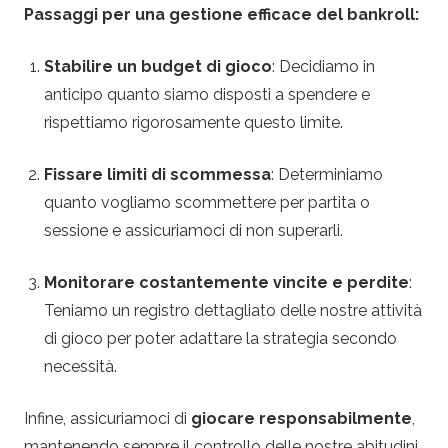
Passaggi per una gestione efficace del bankroll:
Stabilire un budget di gioco
: Decidiamo in
anticipo quanto siamo disposti a spendere e
rispettiamo rigorosamente questo limite.
Fissare limiti di scommessa
: Determiniamo
quanto vogliamo scommettere per partita o
sessione e assicuriamoci di non superarli.
Monitorare costantemente vincite e perdite
:
Teniamo un registro dettagliato delle nostre attività
di gioco per poter adattare la strategia secondo
necessità.
Infine, assicuriamoci di
giocare responsabilmente
,
mantenendo sempre il controllo delle nostre abitudini