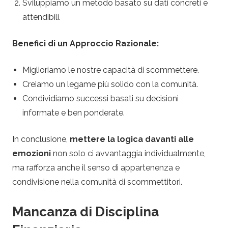
Sviluppiamo un metodo basato su dati concreti e
attendibili.
Benefici di un Approccio Razionale:
Miglioriamo le nostre capacità di scommettere.
Creiamo un legame più solido con la comunità.
Condividiamo successi basati su decisioni
informate e ben ponderate.
In conclusione,
mettere la logica davanti alle
emozioni
non solo ci avvantaggia individualmente,
ma rafforza anche il senso di appartenenza e
condivisione nella comunità di scommettitori.
Mancanza di Disciplina